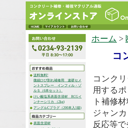
ホーム
>
コ
送料無料!
コンクリ
微細ひび割れ補修用 速硬セメ
ントスプレー インフィル・ゾ
用するポ
ルＳ（6本セット）
けい酸塩系表面含浸材 RCGイ
ト補修材
ンナーシリカ （2kg)
アングルCプラグ（200本入1箱)
ジャンカ
反応等で
表面含浸材