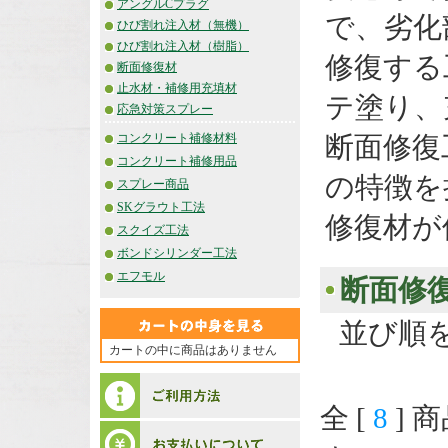
アングルCプラグ
で、劣化
ひび割れ注入材（無機）
ひび割れ注入材（樹脂）
修復する
断面修復材
止水材・補修用充填材
テ塗り、
応急対策スプレー
コンクリート補修材料
断面修復
コンクリート補修用品
の特徴を
スプレー商品
SKグラウト工法
修復材が
スクイズ工法
ボンドシリンダー工法
エフモル
断面修
並び順
カートの中に商品はありません
全 [
8
] 商