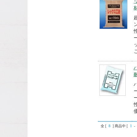
全 [
8
] 商品中 [
1
-