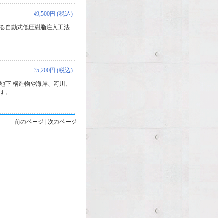
49,500円 (税込)
る自動式低圧樹脂注入工法
35,200円 (税込)
地下 構造物や海岸、河川、
す。
前のページ | 次のページ