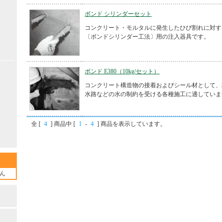
ボンド シリンダーセット
コンクリート・モルタルに発生したひび割れに対す
〔ボンドシリンダー工法〕用の注入器具です。
ボンド E380（10kg/セット）
コンクリート構造物の接着およびシール材として、
水路などの水の制約を受ける各種施工に適していま
全 [
4
] 商品中 [
1
-
4
] 商品を表示しています。
ん