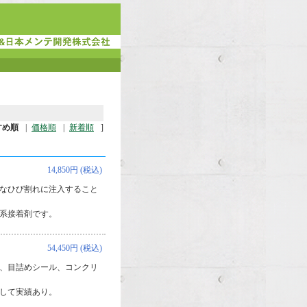
すめ順
|
価格順
|
新着順
]
14,850円 (税込)
なひび割れに注入すること
系接着剤です。
54,450円 (税込)
、目詰めシール、コンクリ
して実績あり。