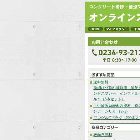
送料無料!
微細ひび割れ補修用 速硬
ントスプレー インフィル
ルＳ（6本セット）
けい酸塩系表面含浸材 RC
ンナーシリカ （2kg)
アングルCプラグ（200本入1
表面含浸材