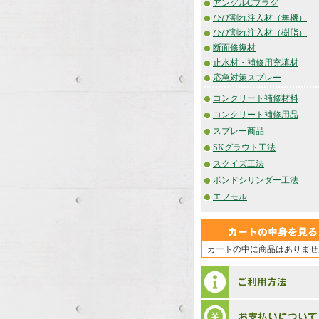
アングルCプラグ
ひび割れ注入材（無機）
ひび割れ注入材（樹脂）
断面修復材
止水材・補修用充填材
応急対策スプレー
コンクリート補修材料
コンクリート補修用品
スプレー商品
SKグラウト工法
スクイズ工法
ボンドシリンダー工法
エフモル
カートの中に商品はありませ