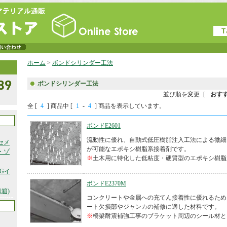
ホーム
>
ボンドシリンダー工法
ボンドシリンダー工法
並び順を変更
[
おす
全 [
4
] 商品中 [
1
-
4
] 商品を表示しています。
ボンドE2601
流動性に優れ、自動式低圧樹脂注入工法による微細
セメ
が可能なエポキシ樹脂系接着剤です。
・ゾ
※
土木用に特化した低粘度・硬質型のエポキシ樹脂
Gイ
ボンドE2370M
箱)
コンクリートや金属への充てん接着性に優れるため
ート欠損部やジャンカの補修に適した材料です。
※
橋梁耐震補強工事のブラケット周辺のシール材と