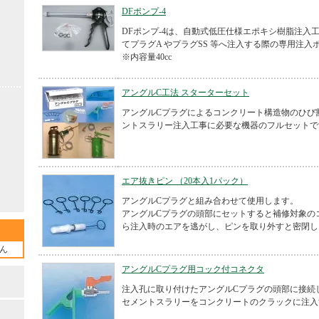
DFポンプ-4
DFポンプ-4は、自動式低圧仕様エポキシ樹脂注入
てプラグA やプラグSS 等へ注入する際の専用注入
※内容量40cc
アングルC工法 スターターセット
アングルCプラグによるコンクリート構造物のひび
ントスラリー注入工事に必要な機器のフルセットで
エア抜きピン （20本入1パック）
アングルCプラグと組み合わせて使用します。
アングルCプラグの頭部にセットすると補修対象の
ら注入時のエアを逃がし、ピンを取り外すと密閉し
ん
アングルCプラグ用コック付コネクタ
注入孔に取り付けたアングルCプラグの頭部に接続
セメントスラリーをコンクリートのクラックに注入