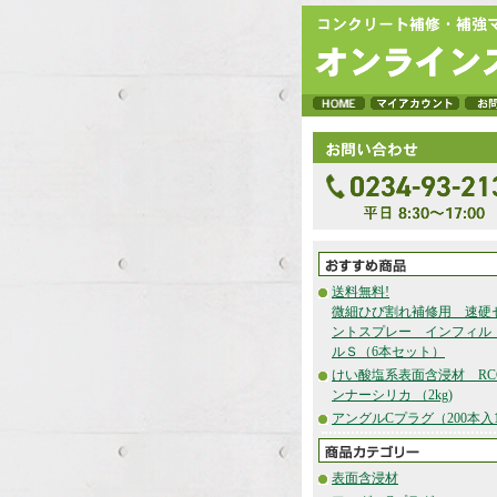
送料無料!
微細ひび割れ補修用 速硬
ントスプレー インフィル
ルＳ（6本セット）
けい酸塩系表面含浸材 RC
ンナーシリカ （2kg)
アングルCプラグ（200本入1
表面含浸材