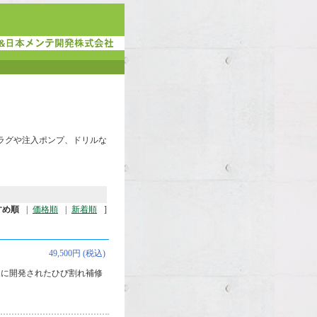
ラグや注入ポンプ、ドリルな
すめ順
|
価格順
|
新着順
]
49,500円 (税込)
用に開発されたひび割れ補修