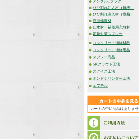
アングルCプラグ
ひび割れ注入材（無機）
ひび割れ注入材（樹脂）
断面修復材
止水材・補修用充填材
応急対策スプレー
コンクリート補修材料
コンクリート補修用品
スプレー商品
SKグラウト工法
スクイズ工法
ボンドシリンダー工法
エフモル
カートの中に商品はありませ