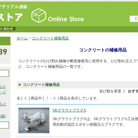
ホーム
>
コンクリート補修用品
コンクリートの補修用品
コンクリートのひび割れ補修や断面修復等に使用する、ひび割れ注入プ
ど、コンクリート補修用品の一覧です。
コンクリート補修用品
セメ
並び順を変更
[
おす
・ゾ
全 [
6
] 商品中 [
1
-
6
] 商品を表示しています。
Gイ
SKグラウトプラグA
箱)
SKグラウトプラグAは、SKグラウトプラグA工法
用自動式低圧エポキシ樹脂注入プラグです。