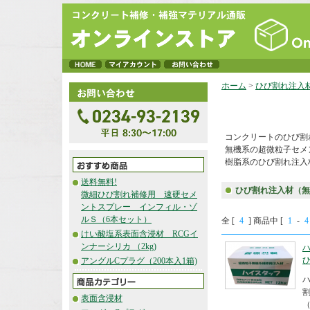
ホーム
>
ひび割れ注入
コンクリートのひび割
無機系の超微粒子セメ
樹脂系のひび割れ注入
送料無料!
ひび割れ注入材（無
微細ひび割れ補修用 速硬セメ
ントスプレー インフィル・ゾ
ルＳ（6本セット）
全 [
4
] 商品中 [
1
-
4
けい酸塩系表面含浸材 RCGイ
ンナーシリカ （2kg)
アングルCプラグ（200本入1箱)
表面含浸材