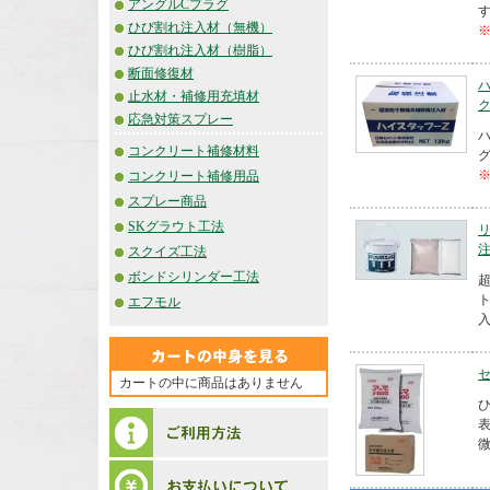
アングルCプラグ
ひび割れ注入材（無機）
ひび割れ注入材（樹脂）
断面修復材
止水材・補修用充填材
応急対策スプレー
コンクリート補修材料
コンクリート補修用品
スプレー商品
SKグラウト工法
スクイズ工法
ボンドシリンダー工法
エフモル
入
セ
カートの中に商品はありません
表