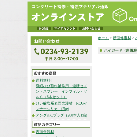
ホーム
>
断面修復材
>
ハイガード（超微粒
送料無料!
微細ひび割れ補修用 速硬セメ
ントスプレー インフィル・ゾ
ルＳ（6本セット）
けい酸塩系表面含浸材 RCGイ
ンナーシリカ （2kg)
アングルCプラグ（200本入1箱)
表面含浸材