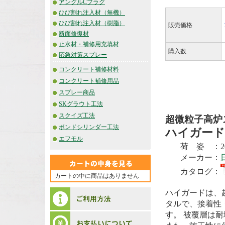
アングルCプラグ
ひび割れ注入材（無機）
ひび割れ注入材（樹脂）
販売価格
断面修復材
止水材・補修用充填材
購入数
応急対策スプレー
コンクリート補修材料
コンクリート補修用品
スプレー商品
SKグラウト工法
スクイズ工法
超微粒子高炉
ボンドシリンダー工法
ハイガード
エフモル
荷 姿 ：2
メーカー：
カタログ：
カートの中に商品はありません
ハイガードは、
タルで、接着性
す。 被覆層は