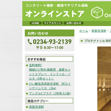
ホーム
>
表面含浸材
>
プロテクトシル B
送料無料!
微細ひび割れ補修用 速硬セメ
ントスプレー インフィル・ゾ
ルＳ（6本セット）
けい酸塩系表面含浸材 RCGイ
ンナーシリカ （2kg)
アングルCプラグ（200本入1箱)
表面含浸材