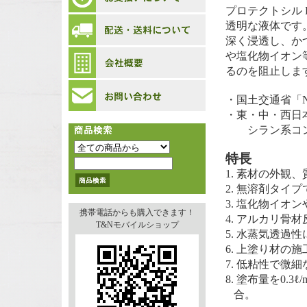
プロテクトシル
透明な液体です
深く浸透し、か
や塩化物イオン
るのを阻止しま
・国土交通省「NET
・東・中・西日
シラン系コン
特長
1. 素材の外観
2. 無溶剤タイ
3. 塩化物イ
携帯電話からも購入できます！
4. アルカリ骨
T&Nモバイルショップ
5. 水蒸気透過
6. 上塗り材の
7. 低粘性で
8. 塗布量を0
合。