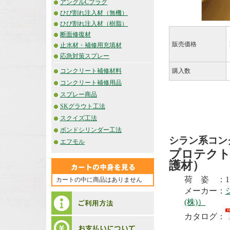
アングルCプラグ
ひび割れ注入材（無機）
ひび割れ注入材（樹脂）
断面修復材
販売価格
止水材・補修用充填材
応急対策スプレー
コンクリート補修材料
購入数
コンクリート補修用品
スプレー商品
SKグラウト工法
スクイズ工法
ボンドシリンダー工法
シラン系コン
エフモル
プロテクト
護材）
荷 姿 ：17
カートの中に商品はありません
メーカー：
(株)）
カタログ：