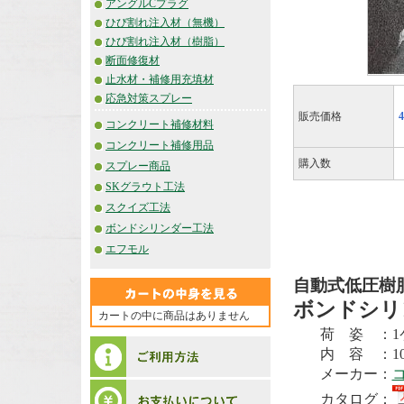
アングルCプラグ
ひび割れ注入材（無機）
ひび割れ注入材（樹脂）
断面修復材
止水材・補修用充填材
応急対策スプレー
販売価格
コンクリート補修材料
コンクリート補修用品
購入数
スプレー商品
SKグラウト工法
スクイズ工法
ボンドシリンダー工法
エフモル
自動式低圧樹
ボンドシリ
カートの中に商品はありません
荷 姿 ：1
内 容 ：1
メーカー：
コ
カタログ：