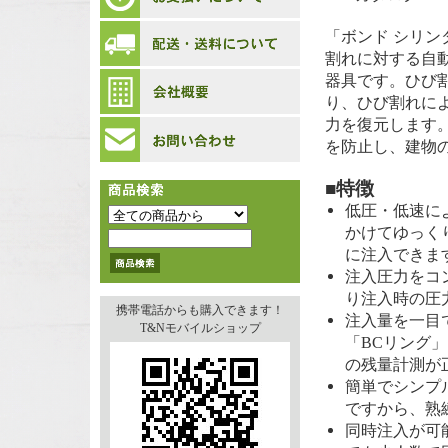
「ボンド シリ
割れに対する自
器具です。ひび
り、ひび割れに
力を復元します
を防止し、建物
■特徴
低圧・低速に
かけてゆっく
に注入できま
注入圧力をコ
り注入時の圧
携帯電話からも購入できます！
注入量を一目
T&Nモバイルショップ
「BCリング
の残量計測が
簡単でシンプ
ですから、熟
同時注入が可