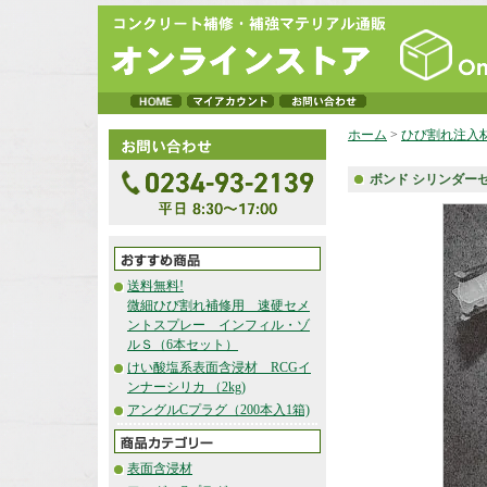
ホーム
>
ひび割れ注入
ボンド シリンダー
送料無料!
微細ひび割れ補修用 速硬セメ
ントスプレー インフィル・ゾ
ルＳ（6本セット）
けい酸塩系表面含浸材 RCGイ
ンナーシリカ （2kg)
アングルCプラグ（200本入1箱)
表面含浸材