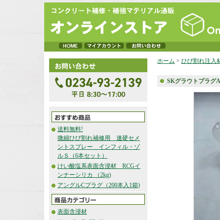
ホーム
>
ひび割れ注入
SKグラウトプラグ
送料無料!
微細ひび割れ補修用 速硬セメ
ントスプレー インフィル・ゾ
ルＳ（6本セット）
けい酸塩系表面含浸材 RCGイ
ンナーシリカ （2kg)
アングルCプラグ（200本入1箱)
表面含浸材