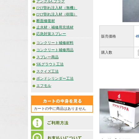
アングルCプラグ
ひび割れ注入材（無機）
ひび割れ注入材（樹脂）
断面修復材
止水材・補修用充填材
応急対策スプレー
販売価格
4
コンクリート補修材料
コンクリート補修用品
購入数
スプレー商品
SKグラウト工法
スクイズ工法
ボンドシリンダー工法
エフモル
カートの中に商品はありません