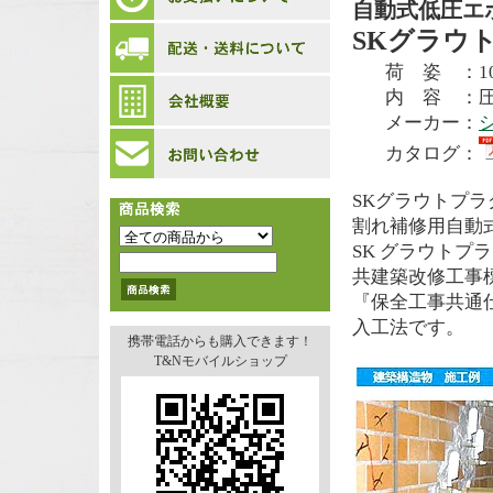
自動式低圧エ
SKグラウ
荷 姿 ：10
内 容 ：
メーカー：
カタログ：
SKグラウトプラ
割れ補修用自動
SK グラウトプ
共建築改修工事
『保全工事共通
入工法です。
携帯電話からも購入できます！
T&Nモバイルショップ