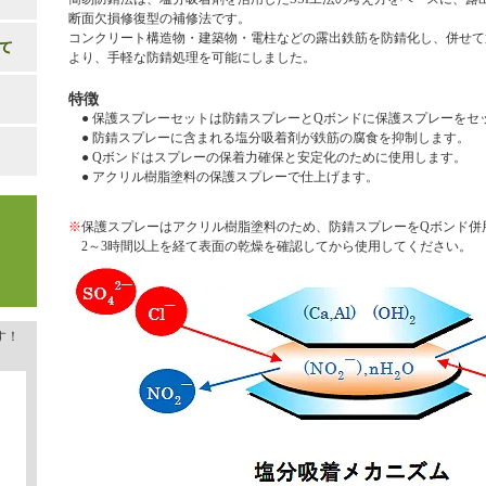
断面欠損修復型の補修法です。
コンクリート構造物・建築物・電柱などの露出鉄筋を防錆化し、併せて
より、手軽な防錆処理を可能にしました。
特徴
● 保護スプレーセットは防錆スプレーとQボンドに保護スプレーをセ
● 防錆スプレーに含まれる塩分吸着剤が鉄筋の腐食を抑制します。
● Qボンドはスプレーの保着力確保と安定化のために使用します。
● アクリル樹脂塗料の保護スプレーで仕上げます。
※
保護スプレーはアクリル樹脂塗料のため、防錆スプレーをQボンド併
2～3時間以上を経て表面の乾燥を確認してから使用してください。
す！