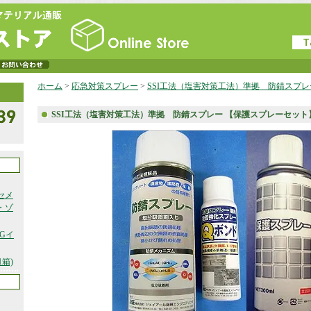
ホーム
>
応急対策スプレー
>
SSI工法（塩害対策工法）準拠 防錆スプレ
SSI工法（塩害対策工法）準拠 防錆スプレー 【保護スプレーセット
セメ
・ゾ
Gイ
箱)