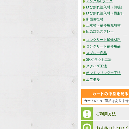
アングルCプラグ
ひび割れ注入材（無機）
ひび割れ注入材（樹脂）
断面修復材
止水材・補修用充填材
応急対策スプレー
コンクリート補修材料
コンクリート補修用品
スプレー商品
SKグラウト工法
スクイズ工法
ボンドシリンダー工法
エフモル
カートの中に商品はありませ