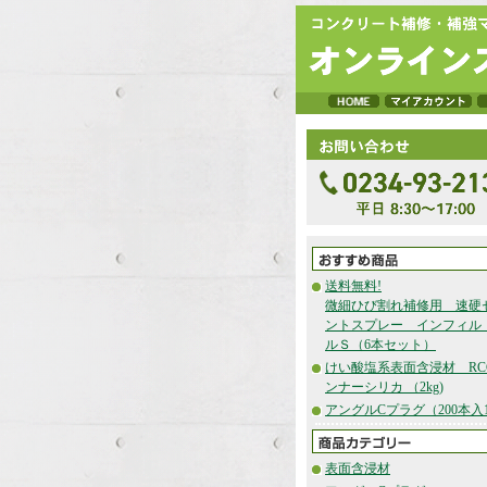
送料無料!
微細ひび割れ補修用 速硬
ントスプレー インフィル
ルＳ（6本セット）
けい酸塩系表面含浸材 RC
ンナーシリカ （2kg)
アングルCプラグ（200本入1
表面含浸材