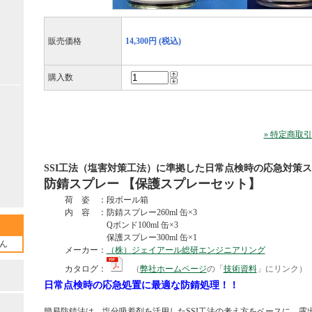
販売価格
14,300円 (税込)
購入数
» 特定商取
SSI工法（塩害対策工法）に準拠した日常点検時の応急対策
防錆スプレー 【保護スプレーセット】
荷 姿 ：段ボール箱
内 容 ：防錆スプレー260ml 缶×3
Qボンド100ml 缶×3
保護スプレー300ml 缶×1
ん
メーカー：
（株）ジェイアール総研エンジニアリング
カタログ：
（
弊社ホームページ
の「
技術資料
」にリンク）
日常点検時の応急処置に最適な防錆処理！！
簡易防錆法は、塩分吸着剤を活用したSSI工法の考え方をベースに、露