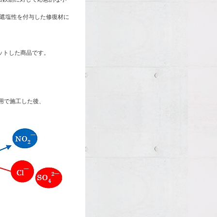
遮塩性を付与した修復材に
ットした商品です。
用で施工した後、