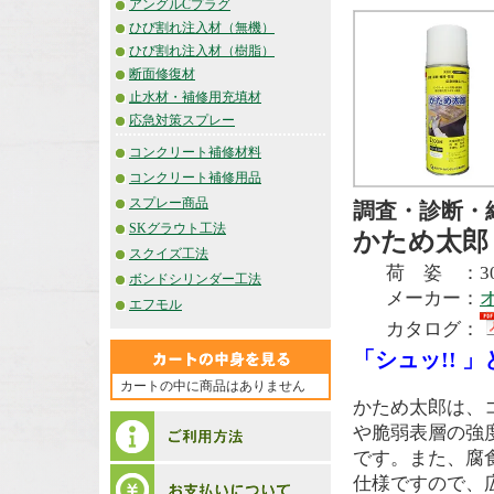
アングルCプラグ
ひび割れ注入材（無機）
ひび割れ注入材（樹脂）
断面修復材
止水材・補修用充填材
応急対策スプレー
コンクリート補修材料
コンクリート補修用品
スプレー商品
調査・診断・
SKグラウト工法
かため太郎
スクイズ工法
荷 姿 ：30
ボンドシリンダー工法
メーカー：
エフモル
カタログ：
「シュッ!! 
カートの中に商品はありません
かため太郎は、
や脆弱表層の強
です。また、腐
仕様ですので、