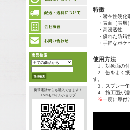
特徴
・潜在性硬化剤
・表面（表層
・高浸透性
・優れた防錆
・手軽なポケ
使用方法
1．対象面の付
2．缶をよく振
す。
3．スプレー缶
携帯電話からも購入できます！
4．施工面が濡
T&Nモバイルショップ
※
一度に厚付