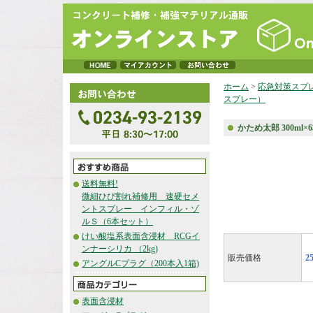
ホーム
>
応急対策スプ
スプレー）
かため太郎 300m
送料無料!
微細ひび割れ補修用 速硬セメ
ントスプレー インフィル・ゾ
ルＳ（6本セット）
けい酸塩系表面含浸材 RCGイ
ンナーシリカ （2kg)
販売価格
2
アングルCプラグ（200本入1箱)
表面含浸材