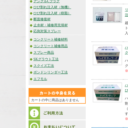
アングルCプラグ
ひび割れ注入材（無機）
ひび割れ注入材（樹脂）
断面修復材
止水材・補修用充填材
応急対策スプレー
入
コンクリート補修材料
コンクリート補修用品
スプレー商品
SKグラウト工法
スクイズ工法
ボンドシリンダー工法
エフモル
カートの中に商品はありません