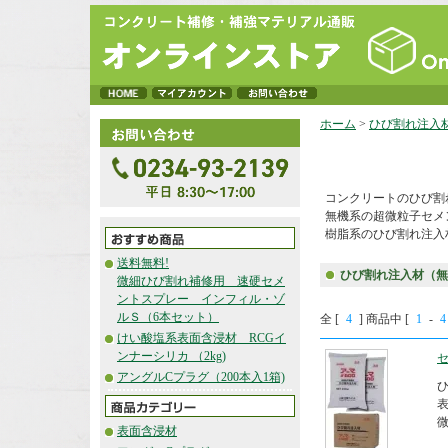
ホーム
>
ひび割れ注入
コンクリートのひび割
無機系の超微粒子セメ
樹脂系のひび割れ注入
送料無料!
ひび割れ注入材（無
微細ひび割れ補修用 速硬セメ
ントスプレー インフィル・ゾ
ルＳ（6本セット）
全 [
4
] 商品中 [
1
-
4
けい酸塩系表面含浸材 RCGイ
ンナーシリカ （2kg)
セ
アングルCプラグ（200本入1箱)
表
表面含浸材