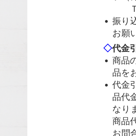
Ｔ＆
振り
お願
◇
代金
商品
品を
代金
品代
なり
商品
お問