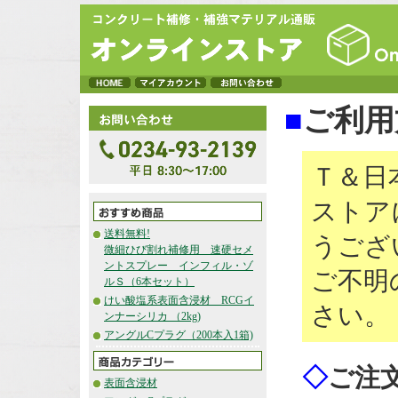
■
ご利用
Ｔ＆日
ストア
送料無料!
うござ
微細ひび割れ補修用 速硬セメ
ントスプレー インフィル・ゾ
ご不明
ルＳ（6本セット）
けい酸塩系表面含浸材 RCGイ
さい。
ンナーシリカ （2kg)
アングルCプラグ（200本入1箱)
◇
ご注
表面含浸材