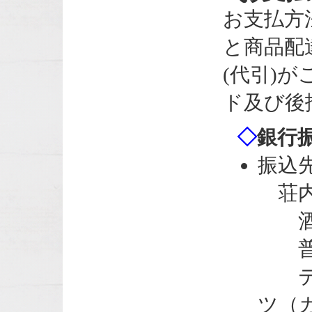
お支払方
と商品配
(代引)
ド及び後
◇
銀行
振込
荘内銀
酒田
普通 
テイ
ツ（