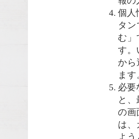
報の
個人
タン
む」
す。
から
ます
必要
と、
の画
は、
よう