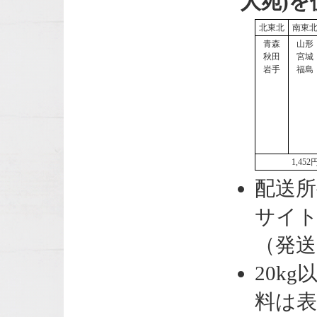
人宛)
北東北
南東
青森
山形
秋田
宮城
岩手
福島
1,452
配送所
サイ
（発送
20k
料は