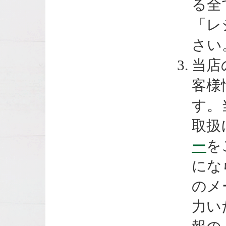
る全
「レ
さい
当店
客様
す。
取扱
ー
を
にな
のメ
力い