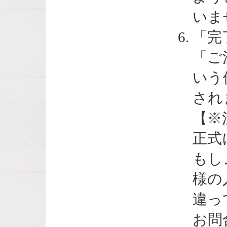
いま
「完
「ご
いう
され
【※
正式
もし
様の
違っ
お問