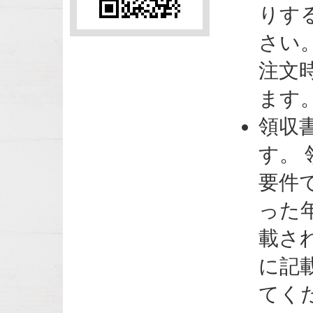
りす
さい
注文
ます
領収
す。
要件
った
載さ
に記
てく