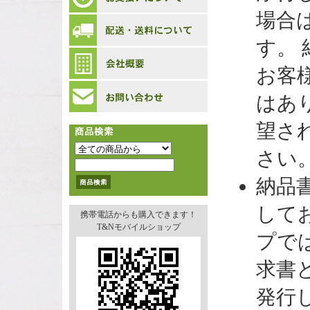
場合
す。
お客
はあ
望さ
さい
納品
して
携帯電話からも購入できます！
T&Nモバイルショップ
プで
求書
発行