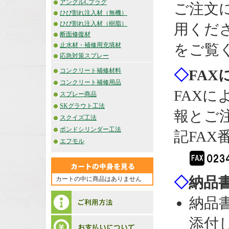
アングルCプラグ
ご注文
ひび割れ注入材（無機）
ひび割れ注入材（樹脂）
用くだ
断面修復材
止水材・補修用充填材
をご覧
応急対策スプレー
コンクリート補修材料
◇
FA
コンクリート補修用品
FAX
スプレー商品
SKグラウト工法
報とご
スクイズ工法
ボンドシリンダー工法
記FA
エフモル
◇
納品
カートの中に商品はありません
納品
添付