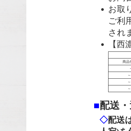
お取
ご利
され
【西
商品
～
～
～
■
配送・
◇
配送