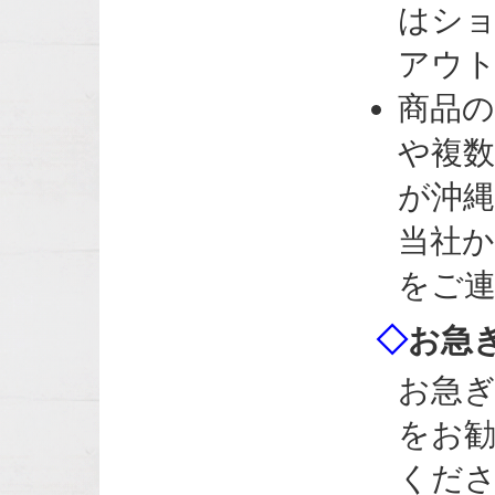
はシ
アウ
商品の
や複
が沖
当社
をご
◇
お急
お急
をお
くだ